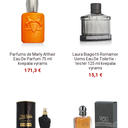
Parfums de Marly Althaïr
Laura Biagiotti Romamor
Eau De Parfum 75 ml
Uomo Eau De Toilette -
kvepalai vyrams
tester 125 ml kvepalai
vyrams
171,3 €
15,1 €