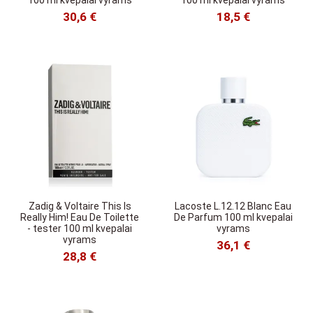
100 ml kvepalai vyrams
100 ml kvepalai vyrams
30,6 €
18,5 €
Zadig & Voltaire This Is
Lacoste L.12.12 Blanc Eau
Really Him! Eau De Toilette
De Parfum 100 ml kvepalai
- tester 100 ml kvepalai
vyrams
vyrams
36,1 €
28,8 €