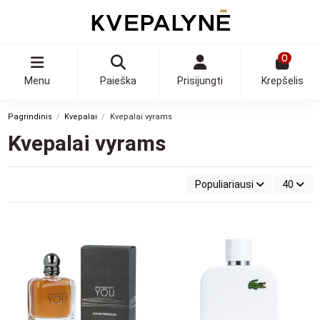
0
Menu
Paieška
Prisijungti
Krepšelis
Pagrindinis
Kvepalai
Kvepalai vyrams
Kvepalai vyrams
Populiariausi
40