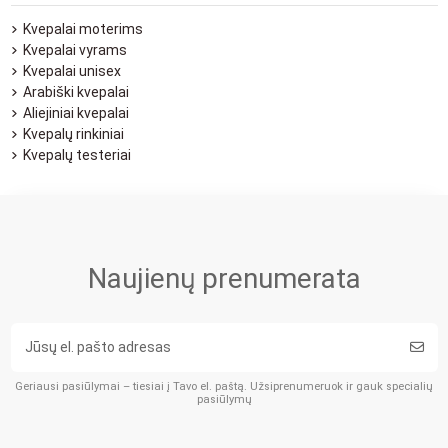
Kvepalai moterims
Kvepalai vyrams
Kvepalai unisex
Arabiški kvepalai
Aliejiniai kvepalai
Kvepalų rinkiniai
Kvepalų testeriai
Naujienų prenumerata
Geriausi pasiūlymai – tiesiai į Tavo el. paštą. Užsiprenumeruok ir gauk specialių
pasiūlymų