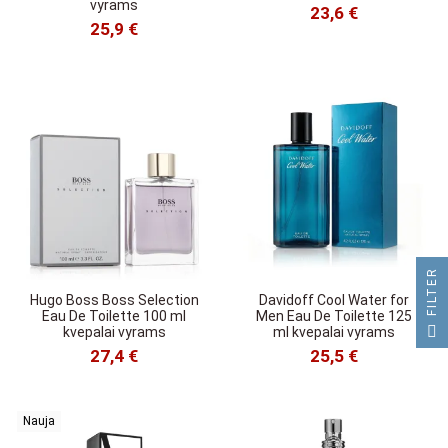
vyrams
23,6 €
25,9 €
R
Hugo Boss Boss Selection
Davidoff Cool Water for
Eau De Toilette 100 ml
Men Eau De Toilette 125
F
I
L
T
E
kvepalai vyrams
ml kvepalai vyrams
27,4 €
25,5 €
Nauja