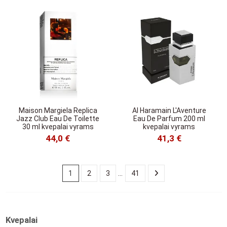
Maison Margiela Replica
Al Haramain L'Aventure
Jazz Club Eau De Toilette
Eau De Parfum 200 ml
30 ml kvepalai vyrams
kvepalai vyrams
44,0 €
41,3 €
1
2
3
…
41
Kvepalai