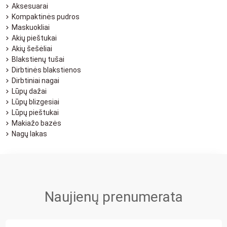
Aksesuarai
Kompaktinės pudros
Maskuokliai
Akių pieštukai
Akių šešėliai
Blakstienų tušai
Dirbtinės blakstienos
Dirbtiniai nagai
Lūpų dažai
Lūpų blizgesiai
Lūpų pieštukai
Makiažo bazės
Nagų lakas
Naujienų prenumerata