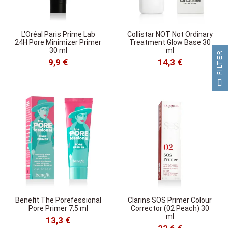
L'Oréal Paris Prime Lab
Collistar NOT Not Ordinary
24H Pore Minimizer Primer
Treatment Glow Base 30
30 ml
ml
R
9,9 €
14,3 €
F
I
L
T
E
Benefit The Porefessional
Clarins SOS Primer Colour
Pore Primer 7,5 ml
Corrector (02 Peach) 30
ml
13,3 €