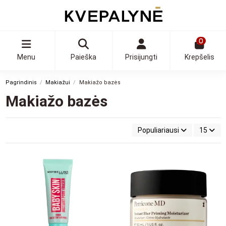
0
Menu
Paieška
Prisijungti
Krepšelis
Pagrindinis
Makiažui
Makiažo bazės
Makiažo bazės
Populiariausi
15